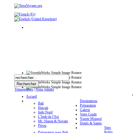
Témoignages
|
Nous joindre
Accueil
Destinations
Bali
Préparation
Hawaii
Galerie
Inde Nord
Votre Guide
L’Inde de l’Est
Yourte Mongol
Mt. Shasta & Novato
Deités & Saints
Pérou
Sites
Reliés
Préparation pour Bali