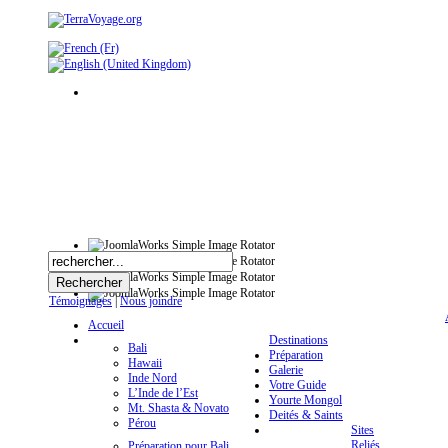
Témoignages
|
Nous joindre
Accueil
Destinations
Bali
Préparation
Hawaii
Galerie
Inde Nord
Votre Guide
L’Inde de l’Est
Yourte Mongol
Mt. Shasta & Novato
Deités & Saints
Pérou
Sites
Reliés
Préparation pour Bali